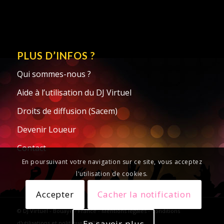
PLUS D’INFOS ?
Qui sommes-nous ?
Aide à l’utilisation du DJ Virtuel
Droits de diffusion (Sacem)
Devenir Loueur
Contact
En poursuivant votre navigation sur ce site, vous acceptez
l'utilisation de cookies.
Accepter
Cacher la notification
© DJ Virtuel - Bouaye - France -
Mentions légales
-
Conditions
En savoir plus
d'utilisations et politique RGPD
|