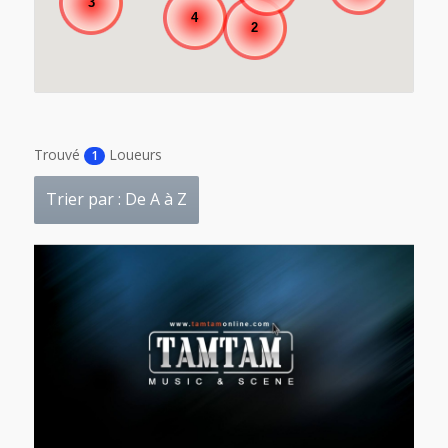
3
4
2
Trouvé
Loueurs
1
Trier par : De A à Z